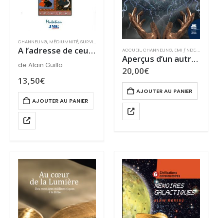
CHANNELING
,
MÉDIUMNITÉ
,
SURVIE ET PARANORMAL
A l’adresse de ceux qui cherchent
ACCUEIL
,
CHANNELING
,
EMI / NDE
,
SURVIE 
Aperçus d’un autre monde : La transcommunication : réflexions et pratique
de Alain Guillo
20,00
€
13,50
€
AJOUTER AU PANIER
AJOUTER AU PANIER