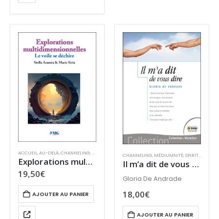
ACCUEIL
,
AU-DELÀ
,
CHANNELING
,
DÉVELOPPEMENT PERSONNEL
,
MIEUX-ÊTRE & SANTÉ
CHANNELING
,
MÉDIUMNITÉ
,
SPIRITUALITÉ
,
S
Explorations multidimensionnelles : Le voile se déchire
Il m’a dit de vous dire
19,50
€
Gloria De Andrade
18,00
€
AJOUTER AU PANIER
AJOUTER AU PANIER