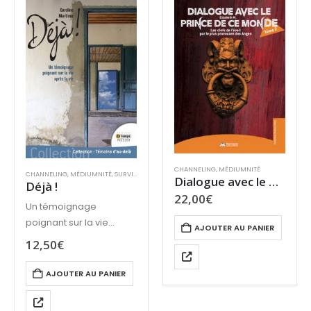
CHANNELING
,
MÉDIUMNITÉ
CHANNELING
,
MÉDIUMNITÉ
,
SURVIE ET PARANORMAL
,
TCI
Dialogue avec le prince de ce monde – Tome II
Déjà !
22,00
€
Un témoignage
poignant sur la vie
AJOUTER AU PANIER
après la vie
12,50
€
par Caroline Martinez
AJOUTER AU PANIER