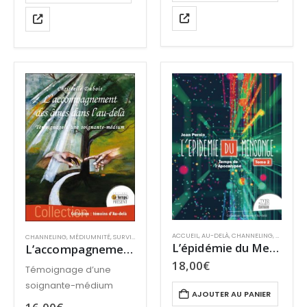
ACCUEIL
,
AU-DELÀ
,
CHANNELING
,
SURVIE E
CHANNELING
,
MÉDIUMNITÉ
,
SURVIE ET PARANORMAL
,
TCI
L’épidémie du Mensonge – Tome II – Temps de l’Apocalypse
L’accompagnement des âmes dans l’au-delà
18,00
€
Témoignage d’une
soignante-médium
AJOUTER AU PANIER