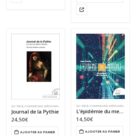
AU-DELÀ
,
CHANNELING
,
MÉDIUMNITÉ
,
SURV
AU-DELÀ
,
CHANNELING
,
MÉDIUMNITÉ
,
SPIRITUALITÉ
L’épidémie du mensonge – Tome I
Journal de la Pythie
14,50
€
24,50
€
AJOUTER AU PANIER
AJOUTER AU PANIER