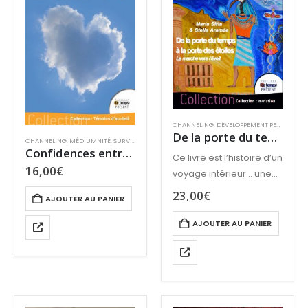
CHANNELING
,
DÉVELOPPEMENT PERSONNEL
,
De la porte du temps à la porte des étoiles
CHANNELING
,
MÉDIUMNITÉ
,
SURVIE ET PARANORMAL
Confidences entre ciel et terre
Ce livre est l’histoire d’un
16,00
€
voyage intérieur… une
odyssée de la
23,00
€
AJOUTER AU PANIER
conscience !
AJOUTER AU PANIER