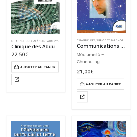
CHANNELING
,
SURVIE ET PARANORMAL
CHANNELING
,
EMI / NDE
,
FAITS MYSTÉRIEUX
,
MÉDIUMNITÉ
,
OVNIS
Communications interdimensionnelles
Clinique des Abductions
22,50
€
Médiumnité –
Channeling
AJOUTER AU PANIER
21,00
€
AJOUTER AU PANIER