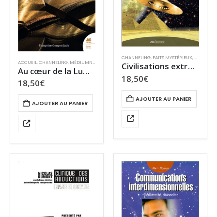
CHANNELING
,
FAITS MYSTÉRIEUX
,
MONDES P
ACCUEIL
,
CHANNELING
,
MÉDIUMNITÉ
,
MIRACLES ET SPIRITUALITÉ
,
SPIRITUALITÉ
Civilisations extraterrestres : tome 6 Mémoires galactiques
Au cœur de la Lumière : La Bible et les messages médiumniques
18,50
€
18,50
€
AJOUTER AU PANIER
AJOUTER AU PANIER