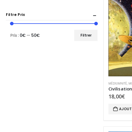
Filtre Prix
Prix :
0€
—
50€
Filtrer
Prix
Prix
min
max
MÉDIUMNITÉ
,
M
18,00
€
AJOUT