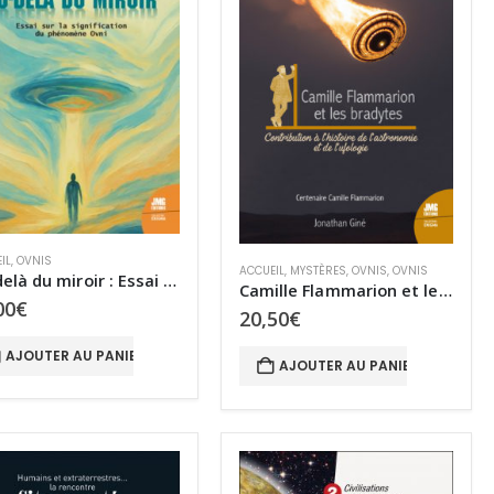
IL
,
OVNIS
ACCUEIL
,
MYSTÈRES
,
OVNIS
,
OVNIS
Au-delà du miroir : Essai sur la signification du phénomène OVNI
Camille Flammarion et les bradytes
00
€
20,50
€
AJOUTER AU PANIER
AJOUTER AU PANIER