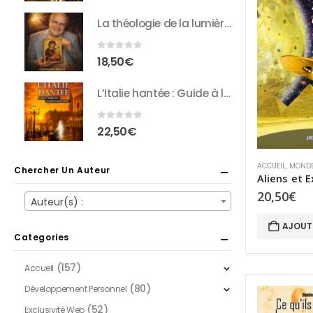
La théologie de la lumière : Entretiens inédits avec François Brune
0
sur 5
18,50
€
L’Italie hantée : Guide à l’usage des chasseurs de fantômes
0
sur 5
22,50
€
ACCUEIL
,
MONDE
Chercher Un Auteur
20,50
€
Auteur(s) :
AJOUT
Categories
(157)
Accueil
(80)
Développement Personnel
(52)
Exclusivité Web