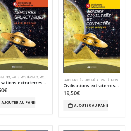
NELING
,
FAITS MYSTÉRIEUX
,
MONDES PARALLÈLES
,
MYSTÈRES
,
OVNIS
VNIS
FAITS MYSTÉRIEUX
,
MÉDIUMNITÉ
,
MONDES PARALLÈLES
Civilisations extraterrestres : tome 6 Mémoires galactiques
Civilisations extraterrestres 1. Mondes habités et contactés
50
€
19,50
€
AJOUTER AU PANIER
AJOUTER AU PANIER