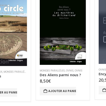
OVNI
MONDES PARALLÈLES
,
OVNIS
,
OVNIS
UX
,
MONDES PARALLÈLES
,
MYSTÈRES
,
OVNIS
,
OVNIS
Des Aliens parmi nous ?
s
20,
8,50
€
AJOUTER AU PANIER
ER AU PANIER