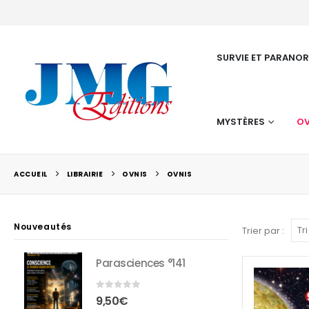
SURVIE ET PARANO
MYSTÈRES
OV
ACCUEIL
LIBRAIRIE
OVNIS
OVNIS
Nouveautés
Trier par :
Parasciences °141
0
sur 5
9,50
€