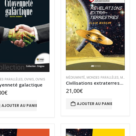
MÉDIUMNITÉ
,
MONDES PARALLÈLES
,
MYSTÈRES
S PARALLÈLES
,
OVNIS
,
OVNIS
Civilisations extraterrestres 2 – Révélations extraterrestres
yenneté galactique
21,00
€
00
€
AJOUTER AU PANIER
AJOUTER AU PANIER