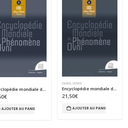
OVNIS
,
OVNIS
S
Encyclopédie mondiale du phénomène Ovni : Tome 2 1931-1343
Encyclopédie mondiale du phénomène Ovni – Tome 1 : 1900-1930
21,50
€
50
€
AJOUTER AU PANIER
AJOUTER AU PANIER