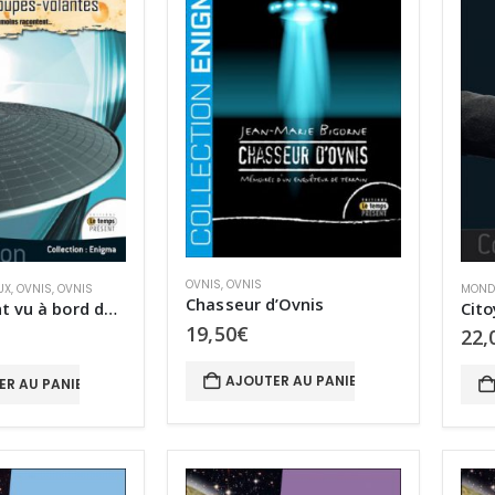
OVNIS
,
OVNIS
UX
,
OVNIS
,
OVNIS
MONDE
Chasseur d’Ovnis
Ce qu’ils ont vu à bord des soucoupes volantes
Cito
19,50
€
22,
AJOUTER AU PANIER
ER AU PANIER