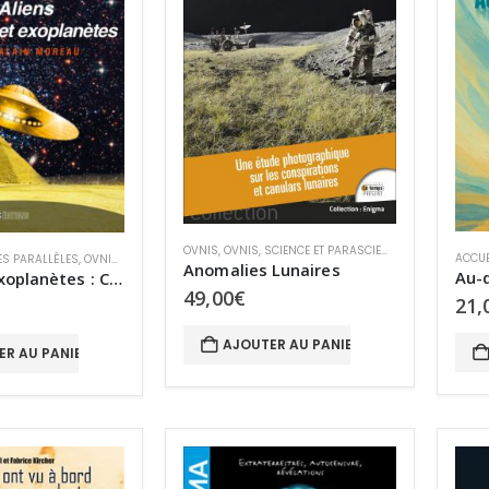
OVNIS
,
OVNIS
,
SCIENCE ET PARASCIENCES
ACCUE
S PARALLÈLES
,
OVNIS
,
OVNIS
Anomalies Lunaires
Aliens et Exoplanètes : Civilisations extraterrestres – tome IX
49,00
€
21,
AJOUTER AU PANIER
ER AU PANIER