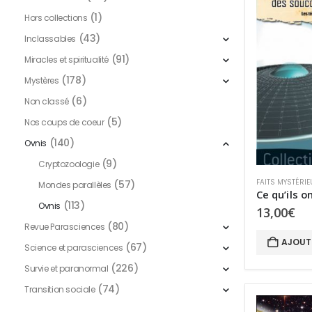
(1)
Hors collections
(43)
Inclassables
(91)
Miracles et spiritualité
(178)
Mystères
(6)
Non classé
(5)
Nos coups de coeur
(140)
Ovnis
(9)
Cryptozoologie
FAITS MYSTÉRIE
(57)
Mondes parallèles
(113)
Ovnis
13,00
€
(80)
Revue Parasciences
AJOUT
(67)
Science et parasciences
(226)
Survie et paranormal
(74)
Transition sociale