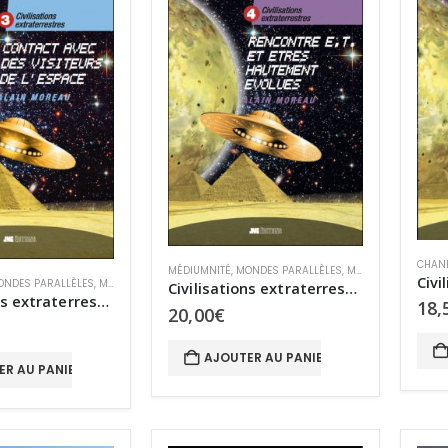
CHAN
MÉDIUMNITÉ
,
MONDES PARALLÈLES
,
MYSTÈRES
,
OVNIS
,
O
ONDES PARALLÈLES
,
MYSTÈRES
,
OVNIS
,
OVNIS
Civilisations extraterrestres 4 – Rencontres extraterrestres et êtres hautement évolués
Civilisations extraterrestres 3 – Contact avec des visiteurs de l’espace
18,
20,00
€
AJOUTER AU PANIER
ER AU PANIER