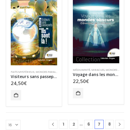
MÉDIUMNITÉ
,
MIRACLES
,
MONDES PARALLÈLES
FAITS MYSTÉRIEUX
,
MONDES PARALLÈLES
,
MYSTÈRES
,
OVNIS
,
OVNIS
,
SPIRITUALITÉ
Voyage dans les mondes obscurs
Visiteurs sans passeport
22,50
€
24,50
€
…
1
2
6
7
8