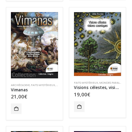
FAITS MYSTÉRIEUX
,
MONDES PARALLÈLES
,
OV
ARCHÉOLOGIE
,
FAITS MYSTÉRIEUX
,
FICTIONS
,
MONDES PARALLÈLES
,
OVNIS
,
OVNIS
,
RÉCITS
Visions célestes, visions cosmiques
Vimanas
19,00
€
21,00
€