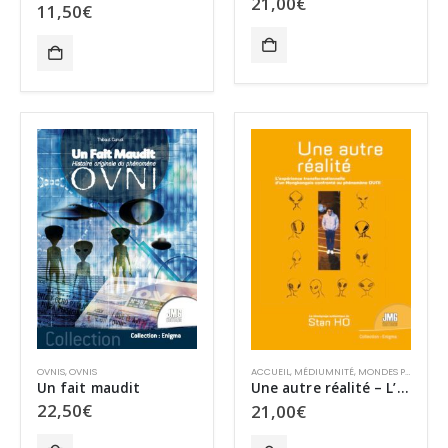
21,00
€
11,50
€
OVNIS
,
OVNIS
ACCUEIL
,
MÉDIUMNITÉ
,
MONDES PARALLÈLES
Un fait maudit
Une autre réalité – L’expérience transformationnelle d’un Hongkongais confronté au phénomène OVNI
22,50
€
21,00
€