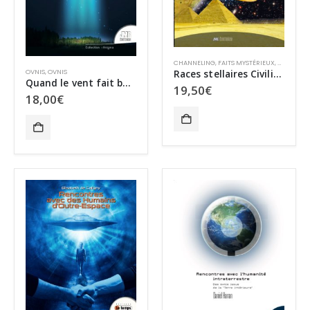
CHANNELING
,
FAITS MYSTÉRIEUX
,
MÉDIUMN
OVNIS
,
OVNIS
Races stellaires Civilisations extraterrestres – tome 8
Quand le vent fait bouger les étoiles : Essai sur le phénomène ovni
19,50
€
18,00
€