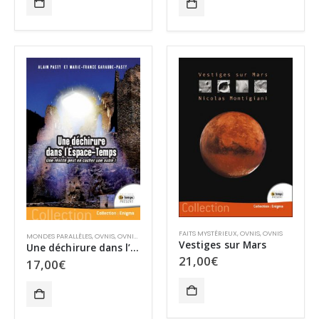
FAITS MYSTÉRIEUX
,
OVNIS
,
OVNIS
MONDES PARALLÈLES
,
OVNIS
,
OVNIS
,
PHYSIQUE QUANTIQUE
Vestiges sur Mars
Une déchirure dans l’Espace-Temps
21,00
€
17,00
€