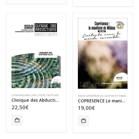
CHANNELING
,
EMI / NDE
,
FAITS MYSTÉRIEUX
,
MÉDIUMNITÉ
,
OVNIS
FAITS MYSTÉRIEUX
,
SURVIE ET PARANORMAL
Clinique des Abductions
COPRESENCE Le manifeste Möebius
22,50
€
19,00
€