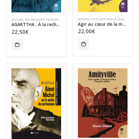
ACCUEIL
,
FAITS MYSTÉRIEUX
,
SCIENCE ET PARASCIENCES
ACCUEIL
,
ARCHÉOLOGIE
,
FAITS MYSTÉRIEUX
,
HISTOIRE
,
MYSTÈRES
,
RÉCIT HISTORIQUE
Agir au cœur de la matière
AGARTTHA : À la recherche du « Dépôt Sacré » La Lignée Secrète – tome II
22,00
€
22,50
€