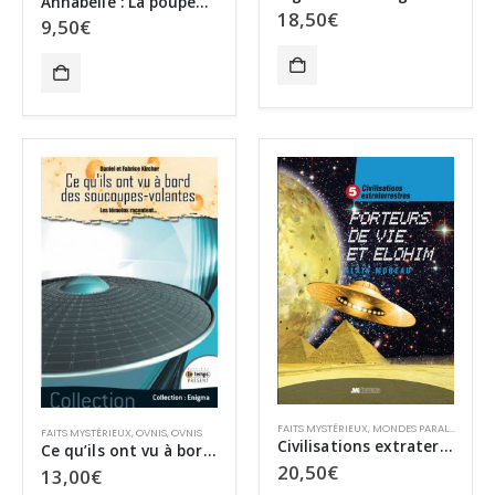
Annabelle : La poupée maléfique
18,50
€
9,50
€
FAITS MYSTÉRIEUX
,
MONDES PARALLÈLES
,
OV
FAITS MYSTÉRIEUX
,
OVNIS
,
OVNIS
Civilisations extraterrestres – Tome V – Porteurs de Vie et Elohim
Ce qu’ils ont vu à bord des soucoupes volantes
20,50
€
13,00
€