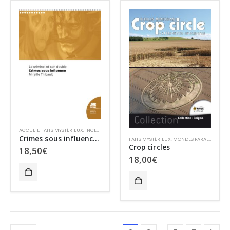
ACCUEIL
,
FAITS MYSTÉRIEUX
,
INCLASSABLES
,
MYSTÈRES
,
RÉCIT HISTORIQUE
,
RÉCITS
Crimes sous influence : Le criminel et son double
FAITS MYSTÉRIEUX
,
MONDES PARALLÈLES
,
MY
Crop circles
18,50
€
18,00
€