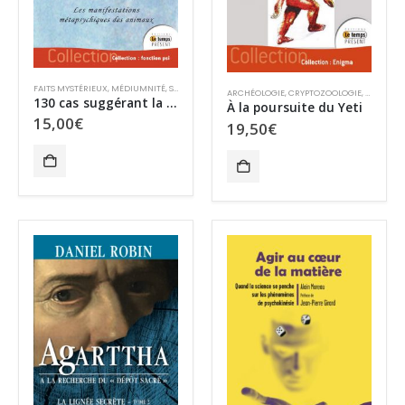
FAITS MYSTÉRIEUX
,
MÉDIUMNITÉ
,
SURVIE ANIMALE
,
SURVIE ET PARANORMAL
ARCHÉOLOGIE
,
CRYPTOZOOLOGIE
,
FAITS MY
130 cas suggérant la médiumnité animale
À la poursuite du Yeti
15,00
€
19,50
€