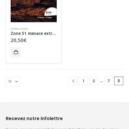
OVNIS
,
OVNIS
Zone 51 menace extra-terrestre ?
20,50
€
…
1
2
7
8
Recevez notre infolettre