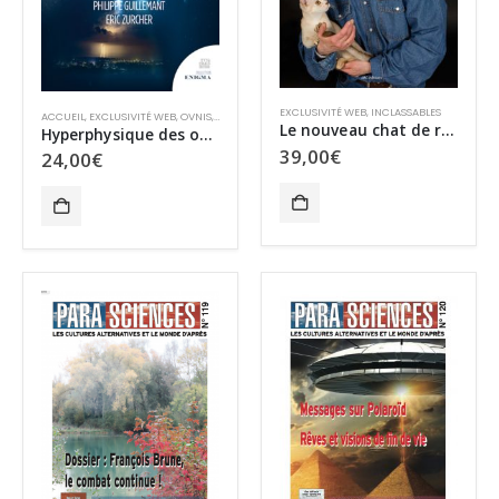
EXCLUSIVITÉ WEB
,
INCLASSABLES
ACCUEIL
,
EXCLUSIVITÉ WEB
,
OVNIS
,
OVNIS
,
PHYSIQUE QUANTIQUE
Le nouveau chat de race
Hyperphysique des ovnis
39,00
€
24,00
€
CHAUD