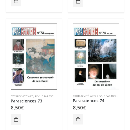
EXCLUSIVITÉ WEB
,
REVUE PARASCIENCES
,
VE
EXCLUSIVITÉ WEB
,
REVUE PARASCIENCES
,
VENTE AU NUMÉRO
Parasciences 74
Parasciences 73
8,50
€
8,50
€