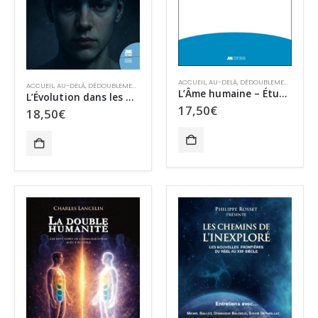
ACCUEIL
,
AU-DELÀ
,
DÉDOUBLEMENT – OBE
,
ACCUEIL
,
AU-DELÀ
,
DÉDOUBLEMENT – OBE
,
MÉDIUMNITÉ
,
PETITE BIBLIOTHÈQUE DES SCIENC
L’Âme humaine – Études expérimentales de psychophysiologie
L’Évolution dans les Mondes supérieurs
17,50
€
18,50
€