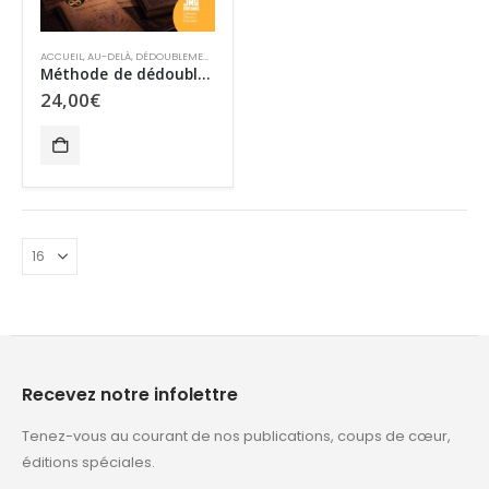
ACCUEIL
,
AU-DELÀ
,
DÉDOUBLEMENT – OBE
,
LES PASSEURS D'ÉTERNITÉ
,
SURVIE ET PARANORMA
Méthode de dédoublement personnel
24,00
€
Recevez notre infolettre
Tenez-vous au courant de nos publications, coups de cœur,
éditions spéciales.