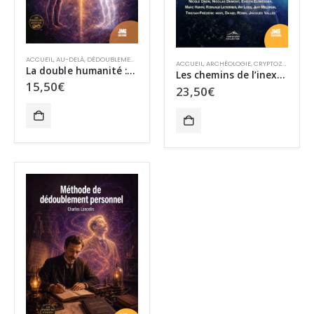
ACCUEIL
,
AU-DELÀ
,
DÉDOUBLEMENT – OBE
,
PETITE BIBLIOTHÈQUE DES SCIENCES PSYCHIQUES
ACCUEIL
,
ARCHÉOLOGIE
,
CRYPTOZOOLOGIE
,
La double humanité : les sept voies de communication avec l’Au-delà
Les chemins de l’inexploré
15,50
€
23,50
€