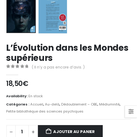
L’Évolution dans les Mondes
supérieurs
( Il n’y a pas encore d’avis. )
0
Sur 5
18,50
€
Availability:
En stock
Catégories :
Accueil
,
Au-delà
,
Dédoublement – OBE
,
Médiumnité
,
Petite bibliothèque des sciences psychiques
AJOUTER AU PANIER