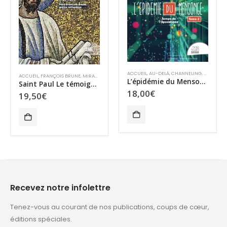
ACCUEIL
,
AU-DELÀ
,
CHANNELING
,
SURVIE ET PARA
ACCUEIL
,
FRANÇOIS BRUNE
,
MIRACLES ET SPIRITUALITÉ
,
SPIRITUALITÉ
AC
L’épidémie du Mensonge – Tome II – Temps de l’Apocalypse
Saint Paul Le témoignage mystique
18,00
€
19,50
€
2
Recevez notre infolettre
Tenez-vous au courant de nos publications, coups de cœur,
éditions spéciales.