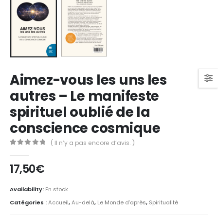
Aimez-vous les uns les
autres – Le manifeste
spirituel oublié de la
conscience cosmique
( Il n’y a pas encore d’avis. )
0
Sur 5
17,50
€
Availability:
En stock
Catégories :
Accueil
,
Au-delà
,
Le Monde d’après
,
Spiritualité