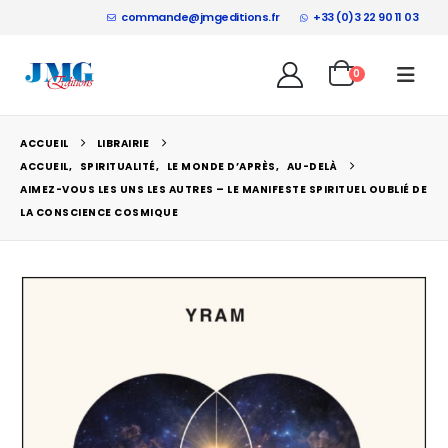
commande@jmgeditions.fr
+33 (0)3 22 90 11 03
0
Parasciences °141
0
sur 5
0
sur 5
9,50
€
9,50
€
ACCUEIL
LIBRAIRIE
ACCUEIL
,
SPIRITUALITÉ
,
LE MONDE D’APRÈS
,
AU-DELÀ
La théologie de la lumière : Entretiens inédits avec François Brune
AIMEZ-VOUS LES UNS LES AUTRES – LE MANIFESTE SPIRITUEL OUBLIÉ DE
LA CONSCIENCE COSMIQUE
0
sur 5
0
sur 5
18,50
€
18,50
€
L’Italie hantée : Guide à l’usage des chasseurs de fantômes
0
sur 5
0
sur 5
22,50
€
22,50
€
0
sur 5
21,50
€