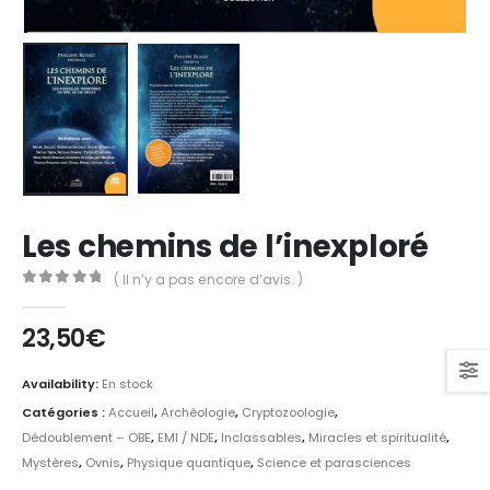
Les chemins de l’inexploré
( Il n’y a pas encore d’avis. )
0
Sur 5
23,50
€
Availability:
En stock
Catégories :
Accueil
,
Archéologie
,
Cryptozoologie
,
Dédoublement – OBE
,
EMI / NDE
,
Inclassables
,
Miracles et spiritualité
,
Mystères
,
Ovnis
,
Physique quantique
,
Science et parasciences