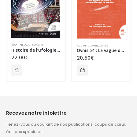
ACCUEIL
,
EXCLUSIVITÉ WEB
,
SCIENCE ET PARASCIENCES
ACCUEIL
,
OVNIS
,
OVNIS
Parasciences 119
Ovnis 54 : La vague de 1954 rapportée par la presse – tome 1
9,50
€
20,50
€
Recevez notre infolettre
Tenez-vous au courant de nos publications, coups de cœur,
éditions spéciales.