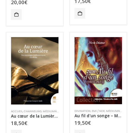
17,50
€
20,00
€
DIVINATION
,
EMI / NDE
,
MÉDIUMNITÉ
,
SPIRI
ACCUEIL
,
CHANNELING
,
MÉDIUMNITÉ
,
MIRACLES ET SPIRITUALITÉ
,
SPIRITUALITÉ
Au fil d’un songe – Messages de Benoît (2013-2015)
Au cœur de la Lumière : La Bible et les messages médiumniques
19,50
€
18,50
€