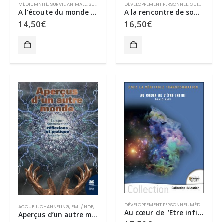
MÉDIUMNITÉ
,
SURVIE ANIMALE
,
SURVIE ET PARANORMAL
DÉVELOPPEMENT PERSONNEL
,
TCI
,
GUIDES OU VRAIES PRATIQUES
A l’écoute du monde animal
A la rencontre de son âme
14,50
€
16,50
€
DÉVELOPPEMENT PERSONNEL
,
MÉDIUMNITÉ
,
ACCUEIL
,
CHANNELING
,
EMI / NDE
,
SURVIE ANIMALE
,
SURVIE ET PARANORMAL
,
TCI
Au cœur de l’Etre infini
Aperçus d’un autre monde : La transcommunication : réflexions et pratique