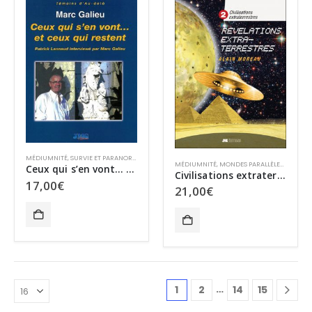
MÉDIUMNITÉ
,
SURVIE ET PARANORMAL
MÉDIUMNITÉ
,
MONDES PARALLÈLES
,
MYSTÈR
Ceux qui s’en vont… et ceux qui restent
Civilisations extraterrestres 2 – Révélations extraterrestres
17,00
€
21,00
€
…
1
2
14
15