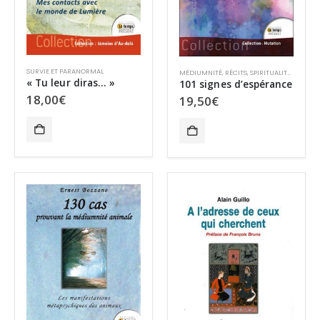
SURVIE ET PARANORMAL
MÉDIUMNITÉ
,
RÉCITS
,
SPIRITUALITÉ
,
SURVIE
« Tu leur diras… »
101 signes d’espérance
18,00
€
19,50
€