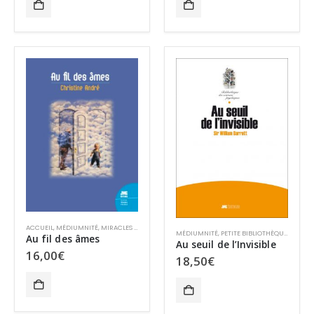
ACCUEIL
,
MÉDIUMNITÉ
,
MIRACLES ET SPIRITUALITÉ
,
SPIRITUALITÉ
,
SURVIE ET PARANORMAL
MÉDIUMNITÉ
,
PETITE BIBLIOTHÈQUE DES SCIENCES PSYCHIQUES
Au fil des âmes
Au seuil de l’Invisible
16,00
€
18,50
€