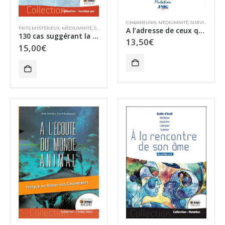
CHANNELING
,
MÉDIUMNITÉ
,
SURVIE ET PARANORMAL
FAITS MYSTÉRIEUX
,
MÉDIUMNITÉ
,
SURVIE ANIMALE
,
SURVIE ET PARANORMAL
A l’adresse de ceux qui cherchent
130 cas suggérant la médiumnité animale
13,50
€
15,00
€