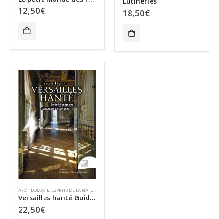
Lutineries
12,50
€
18,50
€
ARCHÉOLOGIE
,
ESPRITS DE LA NATURE
,
FAITS MYSTÉRIEUX
,
HANTISES
,
MÉDIUMNITÉ
,
MYSTÈRE
Versailles hanté Guide à l’usage des chasseurs de fantômes
22,50
€