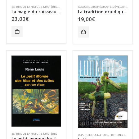
ESPRITS DE LA NATURE
,
MYSTÈRES
,
SURVIE ET PARANORMAL
ACCUEIL
,
ARCHÉOLOGIE
,
DÉVELOPPEMENT PERSONNEL
La magie du ruisseau Rencontre avec les hommes cachés
La tradition druidique Histoire – philosophie et pratique
23,00
€
19,00
€
ESPRITS DE LA NATURE
,
MYSTÈRES
ESPRITS DE LA NATURE
,
FICTIONS
,
INCLASSABLES
Le petit monde des fées et des lutins