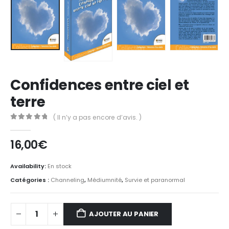
Confidences entre ciel et
terre
( Il n’y a pas encore d’avis. )
0
Sur 5
16,00
€
Availability:
En stock
Catégories :
Channeling
,
Médiumnité
,
Survie et paranormal
AJOUTER AU PANIER