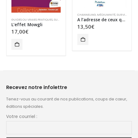
CHANNELING
,
MÉDIUMNITÉ
,
SURVIE ET PARANORMAL
A l’adresse de ceux qui cherchent
,
SURVIE ET PARANORMAL
MÉDIUMNITÉ
,
SURVIE ET PARANORMAL
,
TCI
13,50
€
Quand l’au-delà se dévoile
16,00
€
Recevez notre infolettre
Tenez-vous au courant de nos publications, coups de cœur,
éditions spéciales.
Votre courriel :