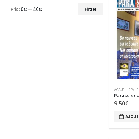
Prix :
0€
—
40€
Filtrer
Prix
Prix
min
max
ACCUEIL
,
REVUE
Parascienc
9,50
€
AJOUT