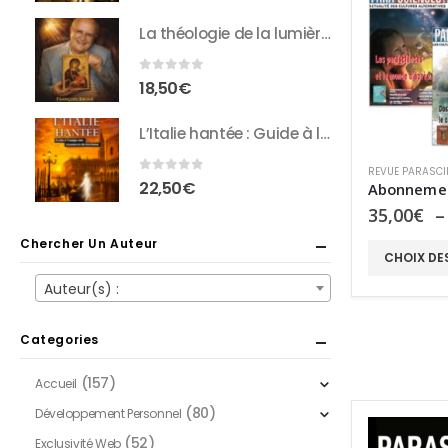
La théologie de la lumière : Entretiens inédits avec François Brune
0
sur 5
18,50
€
L’Italie hantée : Guide à l’usage des chasseurs de fantômes
REVUE PARASCI
0
sur 5
22,50
€
Abonneme
35,00
€
Chercher Un Auteur
Ce
CHOIX DE
produit
Auteur(s) :
a
plusieurs
Categories
variations.
Les
(157)
Accueil
options
(80)
Développement Personnel
peuvent
(52)
Exclusivité Web