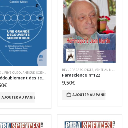
ET
REVUE PARASCIENCES
,
VENTE AU NUMÉRO
IL
,
PHYSIQUE QUANTIQUE
,
SCIENCE ET PARASCIENCES
Parascience n°122
Le dédoublement des temps Une grande découverte
9,50
€
50
€
AJOUTER AU PANIER
AJOUTER AU PANIER