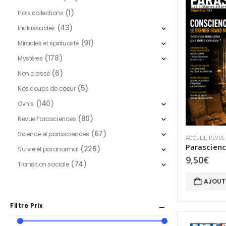
être
(1)
Hors collections
choisies
sur
(43)
Inclassables
la
(91)
Miracles et spiritualité
page
(178)
Mystères
du
(6)
Non classé
produit
(5)
Nos coups de coeur
(140)
Ovnis
(80)
Revue Parasciences
(67)
Science et parasciences
ACCUEIL
,
REVUE
Parascienc
(226)
Survie et paranormal
9,50
€
(74)
Transition sociale
AJOUT
Filtre Prix