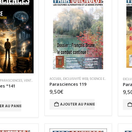
ACCUEIL
,
EXCLUSIVITÉ WEB
,
SCIENCE ET PARASCIENCES
EXCLU
 PARASCIENCES
,
VENTE AU NUMÉRO
Parasciences 119
Para
es °141
9,50
€
9,5
AJOUTER AU PANIER
ER AU PANIER