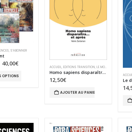
ENCES
,
S’ABONNER
nt
Plage
–
40,00
€
ACCUEIL
,
EDITIONS TRANSITION
,
LE MONDE D’APRÈS
,
RES
de
Homo sapiens disparaîtra… et après ?
prix :
ACCUE
S OPTIONS
35,00€
12,50
€
à
14,
40,00€
AJOUTER AU PANIER
CHAUD