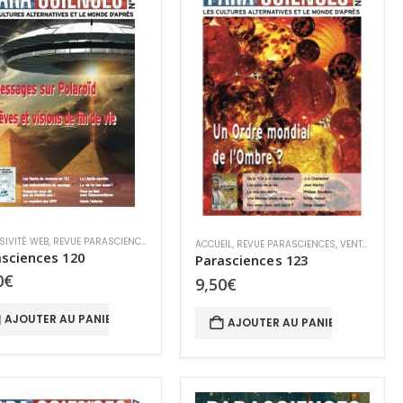
SIVITÉ WEB
,
REVUE PARASCIENCES
ACCUEIL
,
REVUE PARASCIENCES
,
VENTE AU NUMÉRO
sciences 120
Parasciences 123
0
€
9,50
€
AJOUTER AU PANIER
AJOUTER AU PANIER