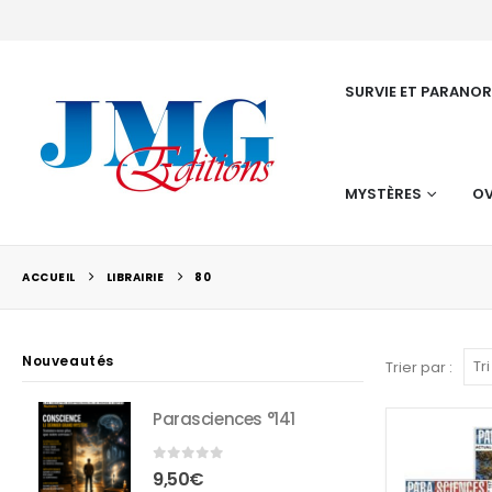
SURVIE ET PARANO
MYSTÈRES
OV
ACCUEIL
LIBRAIRIE
80
Nouveautés
Trier par :
Parasciences °141
CHAUD
0
sur 5
9,50
€