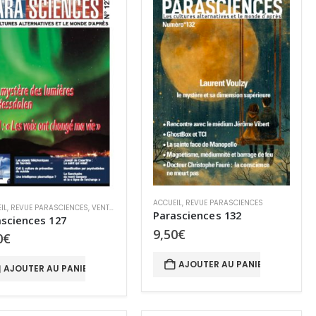
ACCUEIL
,
REVUE PARASCIENCES
IL
,
REVUE PARASCIENCES
,
VENTE AU NUMÉRO
Parasciences 132
sciences 127
9,50
€
0
€
AJOUTER AU PANIER
AJOUTER AU PANIER