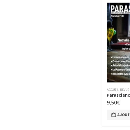
ACCUEIL
,
REVUE
Parascienc
9,50
€
AJOUT