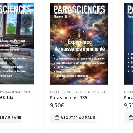
 PARASCIENCES
,
VENTE AU NUMÉRO
ACCUEIL
,
REVUE PARASCIENCES
,
VENTE AU NUMÉRO
ACCUE
es 133
Parasciences 136
Para
9,50
€
9,5
ER AU PANIER
AJOUTER AU PANIER