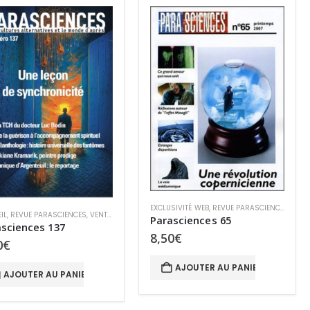
EXCLUSIVITÉ WEB
,
REVUE PARASCIENCES
,
VENT
IL
,
REVUE PARASCIENCES
,
VENTE AU NUMÉRO
Parasciences 65
sciences 137
8,50
€
0
€
AJOUTER AU PANIER
AJOUTER AU PANIER