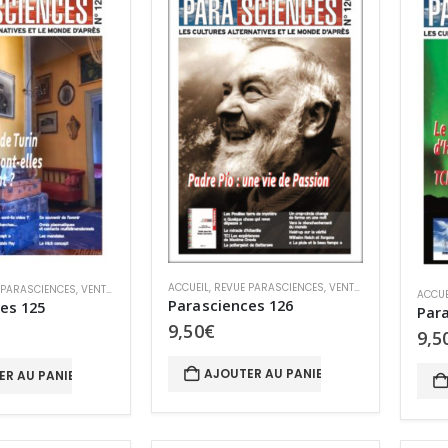
ACCUEIL
,
REVUE PARASCIENCES
,
VENTE AU NUMÉRO
 PARASCIENCES
,
VENTE AU NUMÉRO
ACCUE
Parasciences 126
es 125
Para
9,50
€
9,5
AJOUTER AU PANIER
ER AU PANIER