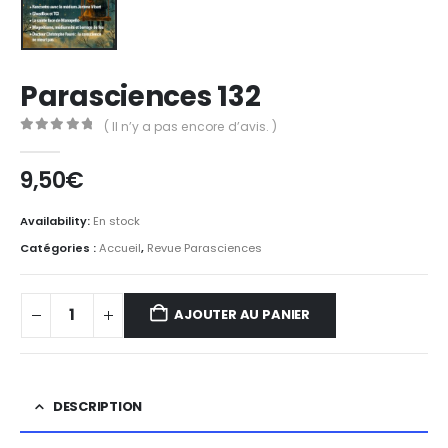
Parasciences 132
( Il n’y a pas encore d’avis. )
0
Sur 5
9,50
€
Availability:
En stock
Catégories :
Accueil
,
Revue Parasciences
AJOUTER AU PANIER
DESCRIPTION