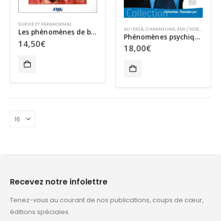
SURVIE ET PARANORMAL
AU-DELÀ
,
CHANNELING
,
EMI / NDE
,
MÉDIUM
Les phénomènes de bilocation
Phénomènes psychiques au moment de la mort
14,50
€
18,00
€
Recevez notre infolettre
Tenez-vous au courant de nos publications, coups de cœur,
éditions spéciales.