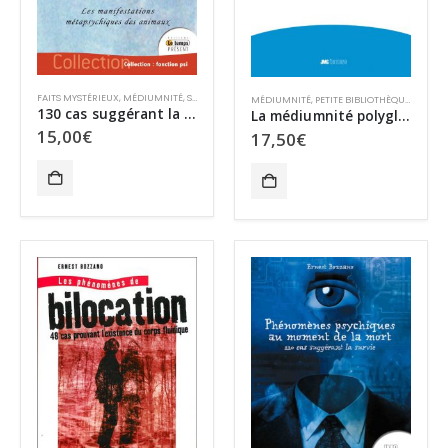
FAITS MYSTÉRIEUX
,
MÉDIUMNITÉ
,
SURVIE ANIMALE
,
SURVIE ET PARANORMAL
MÉDIUMNITÉ
,
PETITE BIBLIOTHÈQUE DES SCIENCES PSYCHIQUES
130 cas suggérant la médiumnité animale
La médiumnité polyglotte
15,00
€
17,50
€