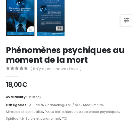
Phénomènes psychiques au
moment de la mort
( Il n’y a pas encore d’avis. )
0
Sur 5
18,00
€
Availability:
En stock
Catégories :
Au-delà
,
Channeling
,
EMI / NDE
,
Médiumnité
,
Miracles et spiritualité
,
Petite bibliothèque des sciences psychiques
,
Spiritualité
,
Survie et paranormal
,
TCI