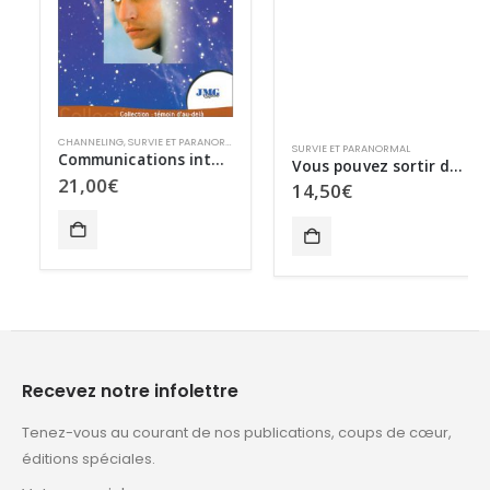
CHANNELING
,
SURVIE ET PARANORMAL
SURVIE ET PARANORMAL
-ÊTRE & SANTÉ
,
SURVIE ET PARANORMAL
Communications interdimensionnelles
Vous pouvez sortir de votre corps !
21,00
€
14,50
€
Recevez notre infolettre
Tenez-vous au courant de nos publications, coups de cœur,
éditions spéciales.