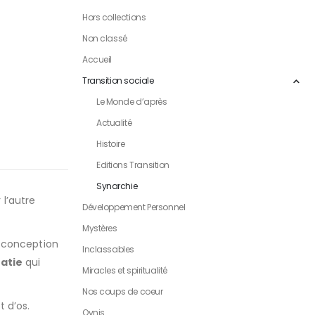
Hors collections
Non classé
Accueil
Transition sociale
Le Monde d’après
Actualité
Histoire
Editions Transition
Synarchie
 l’autre
Développement Personnel
Mystères
e conception
Inclassables
atie
qui
Miracles et spiritualité
Nos coups de coeur
t d’os.
Ovnis