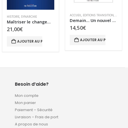
IALE
ACCUEIL
,
EDITIONS TRANSITION
,
LE MONDE D’APRÈS
,
TRANSITION SOCIALE
ARCHÉOLOGIE
,
HISTOIRE
,
MYSTÈRES
,
R
Demain… Un nouvel humanisme
Personnages énigmatiques et destins extraordinaires
14,50
€
15,00
€
AJOUTER AU PANIER
AJOUTER AU PANIER
Besoin d’aide?
Mon compte
Mon panier
Paiement – Sécurité
Livraison – Frais de port
A propos de nous