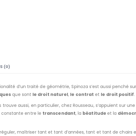
S (0)
alité d’un traité de géométrie, Spinoza s’est aussi penché sur
iques
que sont
le droit naturel
,
le contrat
et
le droit positif
.
es trouve aussi, en particulier, chez Rousseau, s’appuient sur un
on constante entre le
transcendant
, la
béatitude
et la
démocr
réguler, maîtriser tant et tant d’années, tant et tant de chairs e