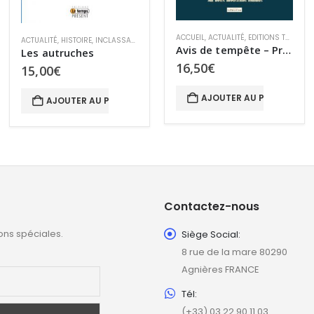
CIALE
ACCUEIL
,
ACTUALITÉ
,
EDITIONS TRANSITION
,
LE MONDE D’APRÈS
,
TRANSITION SOC
,
RÉCITS
HISTOIRE
,
SYNARCHIE
Avis de tempête – Premier carnet
Maîtriser le changement
16,50
€
21,00
€
AJOUTER AU PANIER
AJOUTER AU PANIER
Contactez-nous
ons spéciales.
Siège Social:
8 rue de la mare 80290
Agnières FRANCE
Tél:
(+33) 03 22 90 11 03