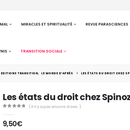
RMAL
MIRACLES ET SPIRITUALITÉ
REVUE PARASCIENCES
NIS
TRANSITION SOCIALE
EDITIONS TRANSITION
,
LE MONDE D’APRÈS
LES ÉTATS DU DROIT CHEZ S
Les états du droit chez Spino
( Il n’y a pas encore d’avis. )
0
Sur 5
Parasciences °141
Par
9,50
€
0
sur 5
0
su
9,50
€
9,5