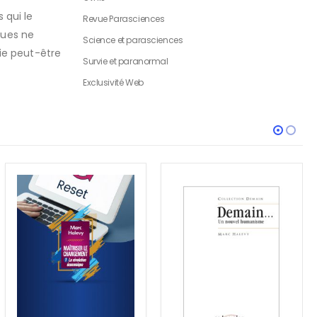
 qui le
Revue Parasciences
ques ne
Science et parasciences
fie peut-être
Survie et paranormal
Exclusivité Web