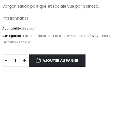
L’organisation politique et sociale vue par Spinoza.
La théologie de la lumière : Entretiens inédits avec François Brune
Passionnant !
0
sur 5
0
su
18,50
€
18,
Availability:
En stock
L’Italie hantée : Guide à l’usage des chasseurs de fantômes
Catégories :
Editions Transition
,
Histoire
,
Le Monde d’après
,
Synarchie
,
Transition sociale
0
sur 5
0
su
22,50
€
22,
AJOUTER AU PANIER
0
su
21,