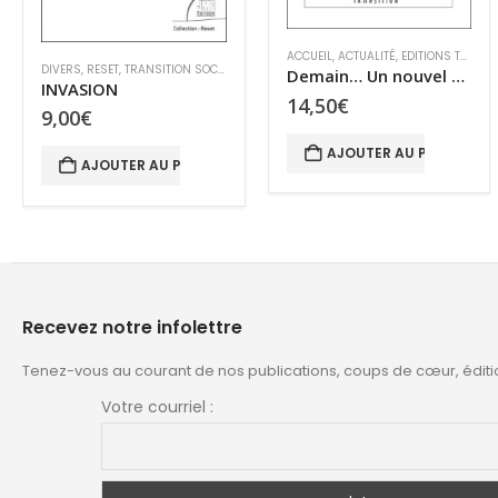
ACCUEIL
,
ACTUALITÉ
,
EDITIONS TRANSITION
,
LE MONDE D’APRÈS
,
TRANSITION SO
ACTUALITÉ
,
HISTOIRE
,
INCLASSABLES
Demain… Un nouvel art de gouverner
Les autruches
14,50
€
15,00
€
AJOUTER AU PANIER
AJOUTER AU PANIER
Recevez notre infolettre
Tenez-vous au courant de nos publications, coups de cœur, éditi
Votre courriel :