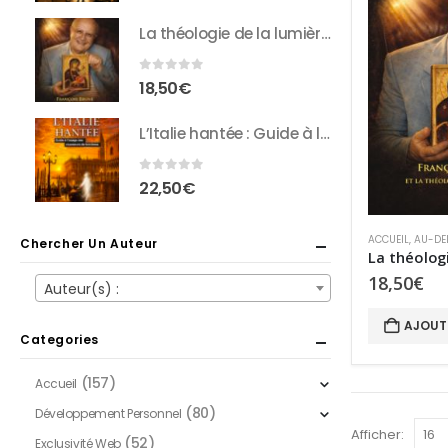
La théologie de la lumière : Entretiens inédits avec François Brune
0
sur 5
18,50
€
L’Italie hantée : Guide à l’usage des chasseurs de fantômes
0
sur 5
22,50
€
ACCUEIL
,
AU-DE
Chercher Un Auteur
18,50
€
Auteur(s) :
AJOUT
Categories
(157)
Accueil
(80)
Développement Personnel
Afficher:
(52)
Exclusivité Web