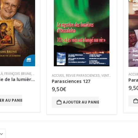
LÀ
,
FRANÇOIS BRUNE
,
MIRACLES
,
MIRACLES ET SPIRITUALITÉ
,
SPIRITUALITÉ
ACCUE
ACCUEIL
,
REVUE PARASCIENCES
,
VENTE AU NUMÉRO
La théologie de la lumière : Entretiens inédits avec François Brune
Par
Parasciences 127
9,5
9,50
€
ER AU PANIER
AJOUTER AU PANIER