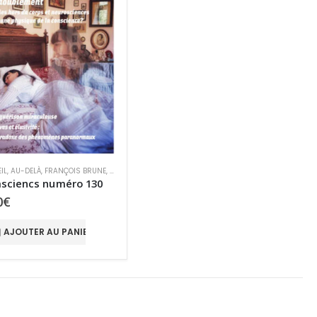
IL
,
AU-DELÀ
,
FRANÇOIS BRUNE
,
MIRACLES
,
REVUE PARASCIENCES
,
SPIRITUALITÉ
,
VENTE AU
asciencs numéro 130
0
€
AJOUTER AU PANIER