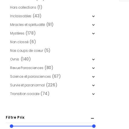
(1)
Hors collections
(43)
Inclassables
(91)
Miracles et spiritualité
(178)
Mystères
(6)
Non classé
(5)
Nos coups de coeur
(140)
Ovnis
(80)
Revue Parasciences
(67)
Science et parasciences
(226)
Survie et paranormal
(74)
Transition sociale
Filtre Prix