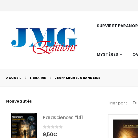
SURVIE ET PARANO
MYSTÈRES
OV
ACCUEIL
LIBRAIRIE
JEAN-MICHEL GRANDSIRE
Nouveautés
Trier par :
Parasciences °141
0
sur 5
9,50
€