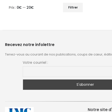
Prix :
0€
—
20€
Filtrer
Prix
Prix
min
max
Recevez notre infolettre
Tenez-vous au courant de nos publications, coups de cœur, éditi
Votre courriel :
Notre site d