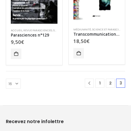
MÉDIUMNITÉ
,
SCIENCE ET PARASCIENCES
,
S
ACCUEIL
,
REVUE PARASCIENCES
,
SCIENCE ET PARASCIENCES
,
VENTE AU NUMÉRO
Transcommunication : Techniques et perspectives
Parasciences n°129
18,50
€
9,50
€
1
2
3
Recevez notre infolettre