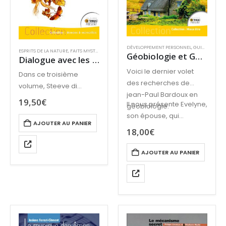
DÉVELOPPEMENT PERSONNEL
,
GUIDES OU VRAIES PRATIQUES
ESPRITS DE LA NATURE
,
FAITS MYSTÉRIEUX
,
GUIDES OU VRAIES PRATIQUES
,
MÉDIUMNITÉ
,
MIE
Géobiologie et Guides de lumière Tome 3 Connexions
Dialogue avec les esprits de la nature Tome 3
Voici le dernier volet
Dans ce troisième
des recherches de
volume, Steeve di
jean-Paul Bardoux en
Marco approfondit sa
19,50
€
Il nous présente Evelyne,
géobiologie.
présentation des êtres
son épouse, qui
de la natures auxquels il
AJOUTER AU PANIER
l’accompagne
18,00
€
est confronté.
désormais dans ses
recherches.
AJOUTER AU PANIER