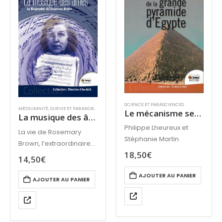
SCIENCE ET PARASCIENCES
MÉDIUMNITÉ
,
SURVIE ET PARANORMAL
Le mécanisme secret de la grande pyramide d’Egypte
La musique des âmes : Bographie de Rosemary Brown
Philippe Lheureux et
La vie de Rosemary
Stéphanie Martin
Brown, l’extraordinaire
18,50
€
médium qui permet aux
14,50
€
compositeurs célèbres
AJOUTER AU PANIER
de poursuivre leur
AJOUTER AU PANIER
œuvre par delà la mort.