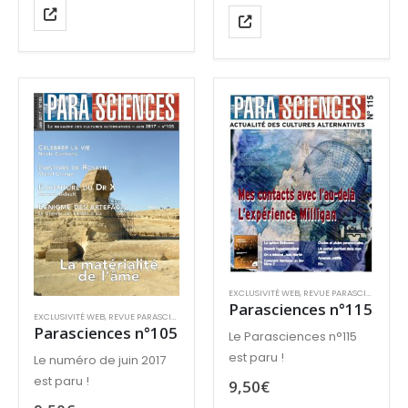
particulièrement
sur le sens des
consacrée au sujet très
manifestations d’Ovnis.
sensible des relations
entre le phénomène
Ovni et les implications…
EXCLUSIVITÉ WEB
,
REVUE PARASCIENCES
,
VE
Parasciences n°115
EXCLUSIVITÉ WEB
,
REVUE PARASCIENCES
,
VENTE AU NUMÉRO
Parasciences n°105
Le Parasciences n°115
est paru !
Le numéro de juin 2017
est paru !
9,50
€