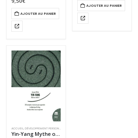
9,50
€
AJOUTER AU PANIER
AJOUTER AU PANIER
ACCUEIL
,
DÉVELOPPEMENT PERSONNEL
,
GUIDES OU VRAIES PRATIQUES
,
MIEUX-ÊTRE & SANTÉ
Yin-Yang Mythe ou réalité ?