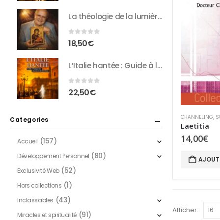
La théologie de la lumière : Entretiens inédits avec François Brune
0
sur 5
18,50
€
L’Italie hantée : Guide à l’usage des chasseurs de fantômes
0
sur 5
22,50
€
CHANNELING
,
S
Categories
Laetitia
14,00
€
(157)
Accueil
(80)
Développement Personnel
AJOUT
(52)
Exclusivité Web
(1)
Hors collections
(43)
Inclassables
Afficher:
(91)
Miracles et spiritualité