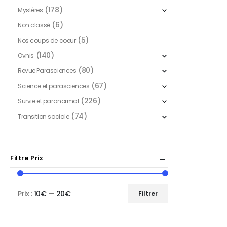
(178)
Mystères
(6)
Non classé
(5)
Nos coups de coeur
(140)
Ovnis
(80)
Revue Parasciences
(67)
Science et parasciences
(226)
Survie et paranormal
(74)
Transition sociale
Filtre Prix
Prix :
10€
—
20€
Filtrer
Prix
Prix
min
max