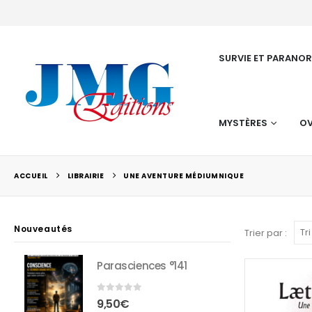
SURVIE ET PARANO
MYSTÈRES
OV
ACCUEIL
LIBRAIRIE
UNE AVENTURE MÉDIUMNIQUE
Nouveautés
Trier par :
Parasciences °141
0
sur 5
9,50
€