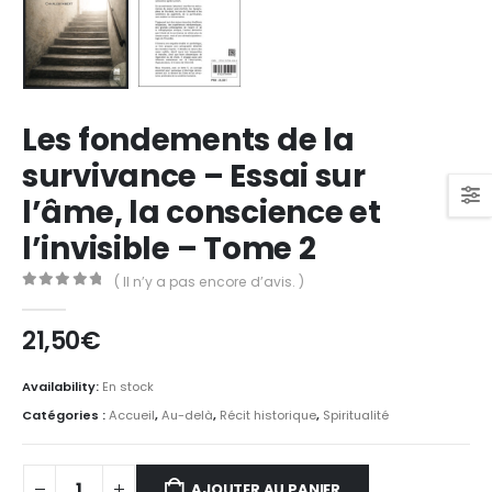
Les fondements de la
survivance – Essai sur
l’âme, la conscience et
l’invisible – Tome 2
( Il n’y a pas encore d’avis. )
0
Sur 5
21,50
€
Availability:
En stock
Catégories :
Accueil
,
Au-delà
,
Récit historique
,
Spiritualité
AJOUTER AU PANIER