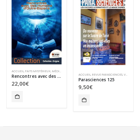
,
MONDES PARALLÈLES
,
OVNIS
,
OVNIS
ACCUEIL
,
FAITS MYSTÉRIEUX
,
MÉDIUMNITÉ
,
ACCUEIL
,
REVUE PARASCIENCES
,
VENTE AU NUMÉRO
Psychokinèse – Tome 2 – L’effet Geller
Parasciences 125
21,50
€
9,50
€