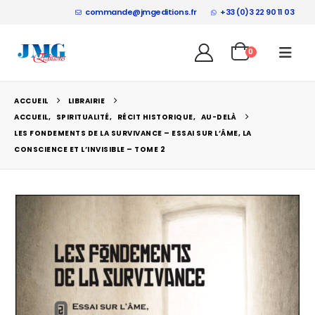
commande@jmgeditions.fr
+33 (0)3 22 90 11 03
0
Parasciences °141
0
sur 5
0
sur 5
9,50
€
9,50
€
ACCUEIL
LIBRAIRIE
ACCUEIL
,
SPIRITUALITÉ
,
RÉCIT HISTORIQUE
,
AU-DELÀ
La théologie de la lumière : Entretiens inédits avec François Brune
LES FONDEMENTS DE LA SURVIVANCE – ESSAI SUR L’ÂME, LA
CONSCIENCE ET L’INVISIBLE – TOME 2
0
sur 5
0
sur 5
18,50
€
18,50
€
L’Italie hantée : Guide à l’usage des chasseurs de fantômes
0
sur 5
0
sur 5
22,50
€
22,50
€
0
sur 5
21,50
€