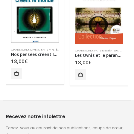
CHANNELING
,
DIVERS
,
FAITS MYSTÉRIEUX
,
SCIENCE ET PARASCIENCES
,
SPIRITUALITÉ
CHANNELING
,
FAITS MYSTÉRIEUX
,
MÉDIUMN
Nos pensées créent le monde
Les Ovnis et le paranormal
,
SURVIE ET PARANORMAL
18,00
€
18,00
€
Recevez notre infolettre
Tenez-vous au courant de nos publications, coups de cœur,