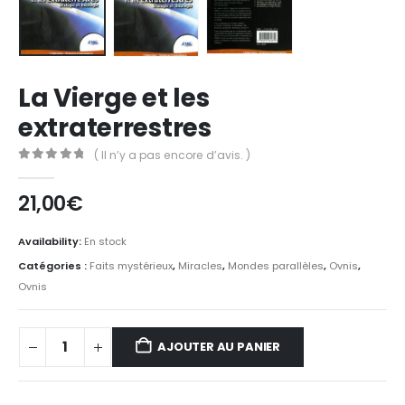
La Vierge et les
extraterrestres
( Il n’y a pas encore d’avis. )
0
Sur 5
21,00
€
Availability:
En stock
Catégories :
Faits mystérieux
,
Miracles
,
Mondes parallèles
,
Ovnis
,
Ovnis
AJOUTER AU PANIER