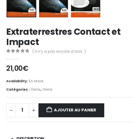
Extraterrestres Contact et
Impact
( Il n’y a pas encore d’avis. )
0
Sur 5
21,00
€
Availability:
En stock
Catégories :
Ovnis
,
Ovnis
AJOUTER AU PANIER
DESCRIPTION