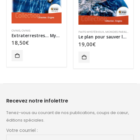
OVNIS
OVNIS
,
OVNIS
FAITS MYSTÉRIEUX
,
MONDES PARALLÈLES
,
OV
Extraterrestres… Mystère et magie des enlèvements
Le plan pour sauver la Terre
18,50
€
19,00
€
Recevez notre infolettre
Tenez-vous au courant de nos publications, coups de cœur,
éditions spéciales.
Votre courriel :