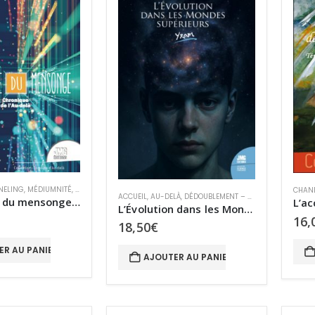
NELING
,
MÉDIUMNITÉ
,
SURVIE ET PARANORMAL
CHAN
ACCUEIL
,
AU-DELÀ
,
DÉDOUBLEMENT – OBE
,
MÉDIUMNITÉ
,
L’épidémie du mensonge – Tome I
L’Évolution dans les Mondes supérieurs
16,
18,50
€
ER AU PANIER
AJOUTER AU PANIER