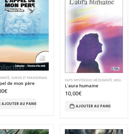
RANORMAL
MNITÉ
,
SURVIE ET PARANORMAL
FAITS MYSTÉRIEUX
,
MÉDIUMNITÉ
,
MIEUX-ÊTRE & SANTÉ
pel de mon père
L’aura humaine
00
€
10,00
€
AJOUTER AU PANIER
AJOUTER AU PANIER