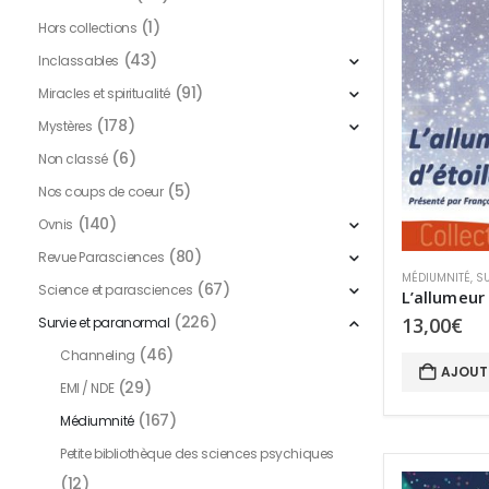
(1)
Hors collections
(43)
Inclassables
(91)
Miracles et spiritualité
(178)
Mystères
(6)
Non classé
(5)
Nos coups de coeur
(140)
Ovnis
(80)
Revue Parasciences
MÉDIUMNITÉ
,
SU
(67)
Science et parasciences
L’allumeur 
(226)
13,00
€
Survie et paranormal
(46)
Channeling
AJOUT
(29)
EMI / NDE
(167)
Médiumnité
Petite bibliothèque des sciences psychiques
(12)