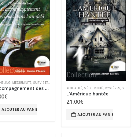
NELING
,
MÉDIUMNITÉ
,
SURVIE ET PARANORMAL
,
TCI
PETITE BIBLIOTHÈQUE DES SCIENCES PSYCHIQUES
L’accompagnement des âmes dans l’au-delà
ACTUALITÉ
,
MÉDIUMNITÉ
,
MYSTÈRES
,
SURVIE ET PARANORMAL
L’Amérique hantée
00
€
21,00
€
AJOUTER AU PANIER
AJOUTER AU PANIER