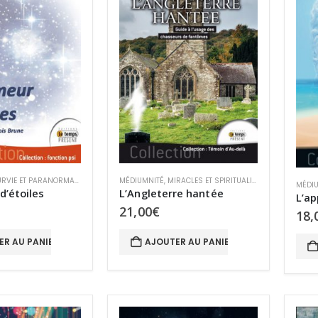
RVIE ET PARANORMAL
,
TCI
MÉDIUMNITÉ
,
MIRACLES ET SPIRITUALITÉ
,
SURVIE ET PA
MÉDIU
d’étoiles
L’Angleterre hantée
L’ap
21,00
€
18,
ER AU PANIER
AJOUTER AU PANIER