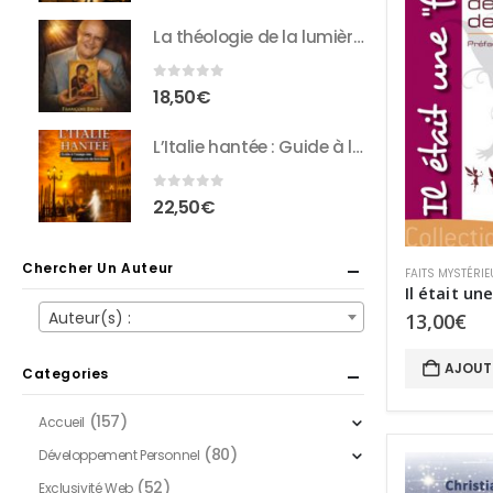
La théologie de la lumière : Entretiens inédits avec François Brune
0
sur 5
18,50
€
L’Italie hantée : Guide à l’usage des chasseurs de fantômes
0
sur 5
22,50
€
Chercher Un Auteur
FAITS MYSTÉRIE
Il était une
Auteur(s) :
13,00
€
AJOUT
Categories
(157)
Accueil
(80)
Développement Personnel
(52)
Exclusivité Web