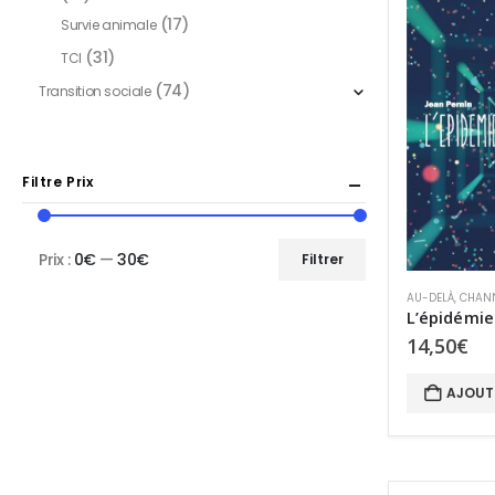
(17)
Survie animale
(31)
TCI
(74)
Transition sociale
Filtre Prix
Prix :
0€
—
30€
Filtrer
Prix
Prix
AU-DELÀ
,
CHAN
min
max
14,50
€
AJOUT