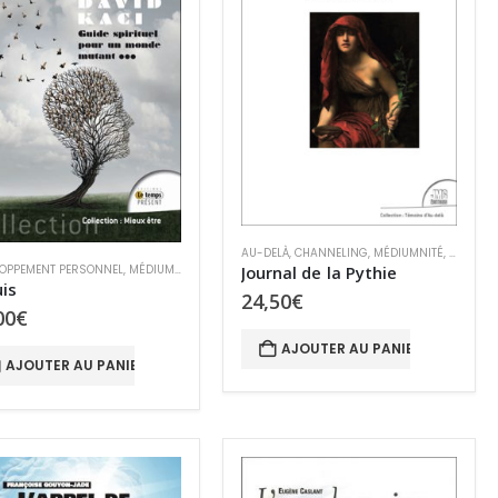
AU-DELÀ
,
CHANNELING
,
MÉDIUMNITÉ
,
SPIRITUA
Journal de la Pythie
ARANORMAL
OPPEMENT PERSONNEL
,
MÉDIUMNITÉ
,
MIEUX-ÊTRE & SANTÉ
uis
24,50
€
00
€
AJOUTER AU PANIER
AJOUTER AU PANIER