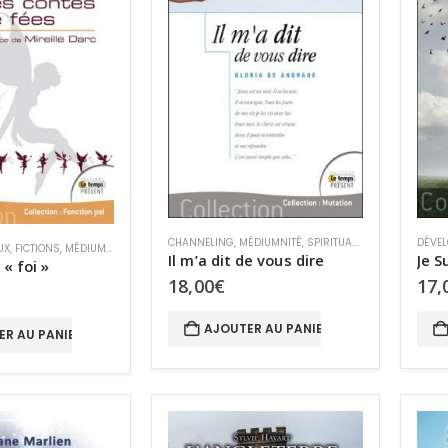
CHANNELING
,
MÉDIUMNITÉ
,
SPIRITUALITÉ
,
SURVIE ET P
DÉVEL
UX
,
FICTIONS
,
MÉDIUMNITÉ
,
RÉCITS
,
SURVIE ANIMALE
,
SURVIE ET PARANORMAL
,
TCI
Il m’a dit de vous dire
Je S
 « foi »
18,00
€
17,
AJOUTER AU PANIER
ER AU PANIER