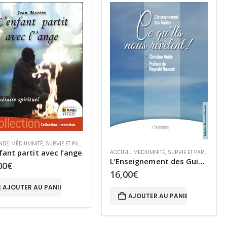
 NDE
,
MÉDIUMNITÉ
,
SURVIE ET PARANORMAL
,
TCI
fant partit avec l’ange
ACCUEIL
,
MÉDIUMNITÉ
,
SURVIE ET PARANORMAL
L’Enseignement des Guides
00
€
16,00
€
AJOUTER AU PANIER
AJOUTER AU PANIER