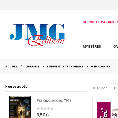
SURVIE ET PARANO
MYSTÈRES
OV
ACCUEIL
LIBRAIRIE
SURVIE ET PARANORMAL
MÉDIUMNITÉ
Nouveautés
Trier par :
Parasciences °141
0
sur 5
9,50
€