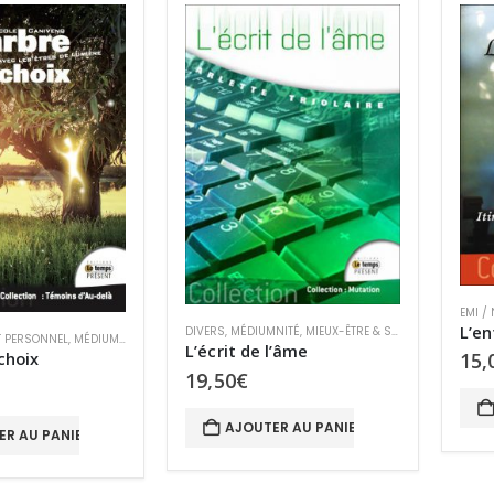
EMI /
L’en
DIVERS
,
MÉDIUMNITÉ
,
MIEUX-ÊTRE & SANTÉ
,
RÉCITS
T PERSONNEL
,
MÉDIUMNITÉ
,
MIEUX-ÊTRE & SANTÉ
,
MYSTÈRES
,
SURVIE ET PARANORMAL
L’écrit de l’âme
choix
15,
19,50
€
AJOUTER AU PANIER
ER AU PANIER