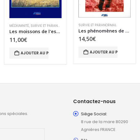
CHANNELING
,
MÉDIUMNITÉ
,
SURVIE ET PARANORMAL
SURVIE ET PARANORMAL
,
TCI
Le soleil des moissons
Les phénomènes de bilocation
18,00
€
14,50
€
AJOUTER AU PANIER
AJOUTER AU PANIER
Contactez-nous
ons spéciales.
Siège Social:
8 rue de la mare 80290
Agnières FRANCE