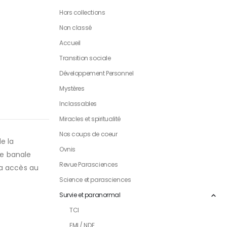
Hors collections
Non classé
Accueil
Transition sociale
Développement Personnel
Mystères
Inclassables
Miracles et spiritualité
Nos coups de coeur
e la
Ovnis
ne banale
Revue Parasciences
t a accès au
Science et parasciences
Survie et paranormal
TCI
EMI / NDE