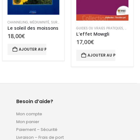
MÉDIUMNITÉ
,
SURVIE ET PARANORMAL
GUIDES OU VRAIES PRATIQUES
,
SURVIE ANIMALE
,
SURVIE ET PARANORMAL
L’appel de mon père
L’effet Mowgli
18,00
€
17,00
€
AJOUTER AU PANIER
AJOUTER AU PANIER
Besoin d’aide?
Mon compte
Mon panier
Paiement – Sécurité
Livraison – Frais de port