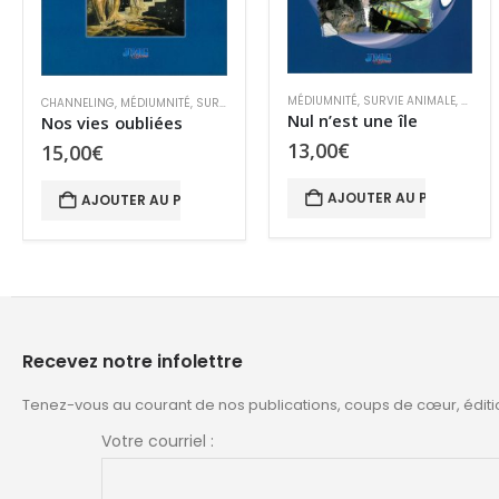
NORMAL
MÉDIUMNITÉ
,
SURVIE ET PARANORMAL
MÉDIUMNITÉ
,
SURVIE ANIMALE
,
SURVIE ET PARANORMAL
,
TCI
Les moissons de l’espérance
Nul n’est une île
11,00
€
13,00
€
AJOUTER AU PANIER
AJOUTER AU PANIER
Recevez notre infolettre
Tenez-vous au courant de nos publications, coups de cœur, éditi
Votre courriel :