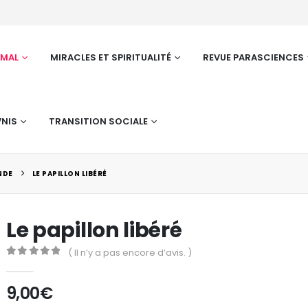
RMAL
MIRACLES ET SPIRITUALITÉ
REVUE PARASCIENCES
NIS
TRANSITION SOCIALE
 NDE
LE PAPILLON LIBÉRÉ
Le papillon libéré
( Il n’y a pas encore d’avis. )
0
Sur 5
Parasciences °141
Par
9,00
€
0
sur 5
0
su
9,50
€
9,5