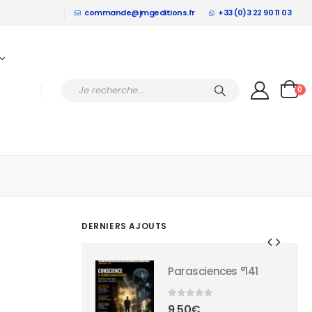
commande@jmgeditions.fr
+33 (0)3 22 90 11 03
0
DERNIERS AJOUTS
asciences °141
Parasciences °141
r 5
0
sur 5
0
€
9,50
€