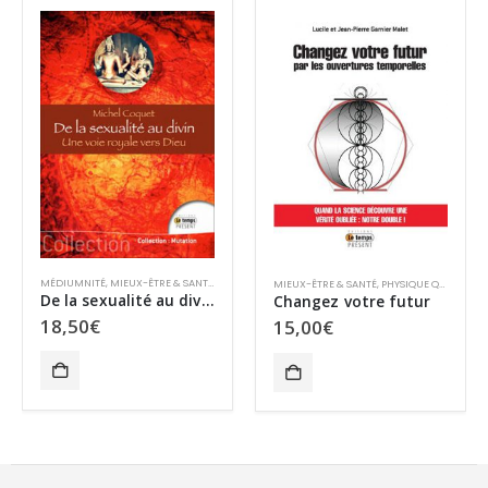
ES OU VRAIES PRATIQUES
,
MÉDIUMNITÉ
,
MIEUX-ÊTRE & SANTÉ
,
SURVIE ANIMALE
DÉ
MÉDIUMNITÉ
,
MIEUX-ÊTRE & SANTÉ
,
SPIRITUALITÉ
MIEUX-ÊTRE & SANTÉ
,
PHYSIQUE QUANTIQUE
,
SCIEN
De la sexualité au divin
Changez votre futur
1
18,50
€
15,00
€