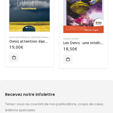
,
OVNIS
,
OVNIS
FAITS MYSTÉRIEUX
,
MONDES PARALLÈLES
,
OVNIS
,
OVNIS
OVNIS
,
OVNIS
Ovnis attention danger !
Les Ovnis : une intelligence artificielle !
19,00
€
18,50
€
Recevez notre infolettre
Tenez-vous au courant de nos publications, coups de cœur,
éditions spéciales.