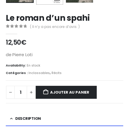
Le roman d’un spahi
( Il n’y a pas encore d’avis. )
0
Sur 5
12,50
€
de Pierre Loti
Availability:
En stock
Catégories :
Inclassables
,
Récits
AJOUTER AU PANIER
DESCRIPTION