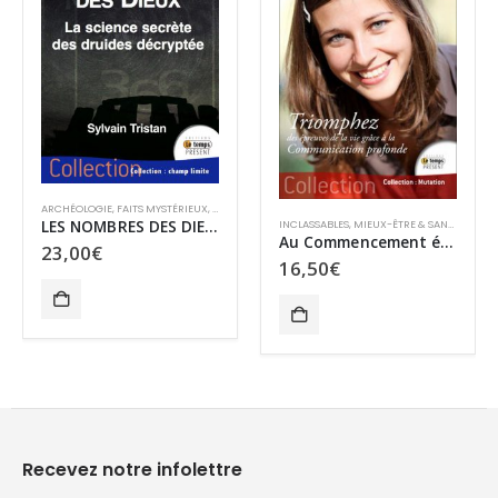
TS
INCLASSABLES
,
MIEUX-ÊTRE & SANTÉ
,
RÉCITS
INCLASSABLES
,
RÉCITS
Au Commencement était l’Amour
Les astuces d’Astérix
16,50
€
16,00
€
Recevez notre infolettre