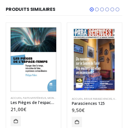
PRODUITS SIMILAIRES
ACCUEIL
,
FAITS MYSTÉRIEUX
,
MONDES PARALLÈLES
,
MYSTÈRES
,
OVNIS
ACCUEIL
,
REVUE PARASCIENCES
,
VENTE AU NUMÉRO
Les Pièges de l’espace-temps
Parasciences 125
21,00
€
9,50
€