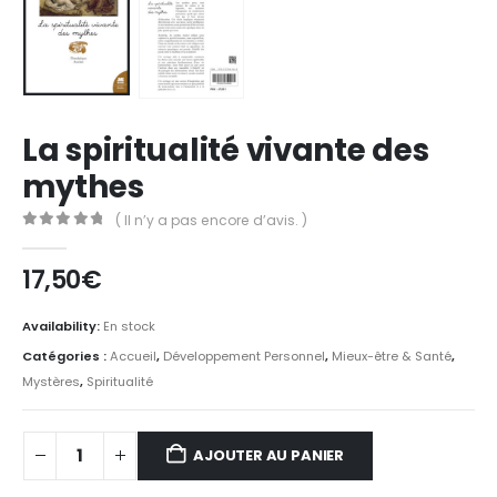
La spiritualité vivante des
mythes
( Il n’y a pas encore d’avis. )
0
Sur 5
17,50
€
Availability:
En stock
Catégories :
Accueil
,
Développement Personnel
,
Mieux-être & Santé
,
Mystères
,
Spiritualité
AJOUTER AU PANIER