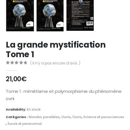
La grande mystification
Tome 1
( Il n’y a pas encore d’avis. )
0
Sur 5
21,00
€
Tome 1 : mimétisme et polymorphisme du phénomène
ovni
Availability:
En stock
Catégories :
Mondes parallèles
,
Ovnis
,
Ovnis
,
Science et parasciences
,
Survie et paranormal