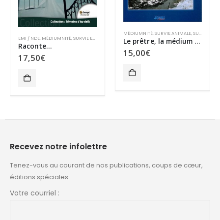
MÉDIUMNITÉ
,
SURVIE ANIMALE
,
SURVIE ET PARANORMAL
EMI / NDE
,
MÉDIUMNITÉ
,
SURVIE ET PARANORMAL
Le prêtre, la médium et le chien
TCI
Raconte…
15,00
€
17,50
€
Recevez notre infolettre
Tenez-vous au courant de nos publications, coups de cœur,
éditions spéciales.
Votre courriel :