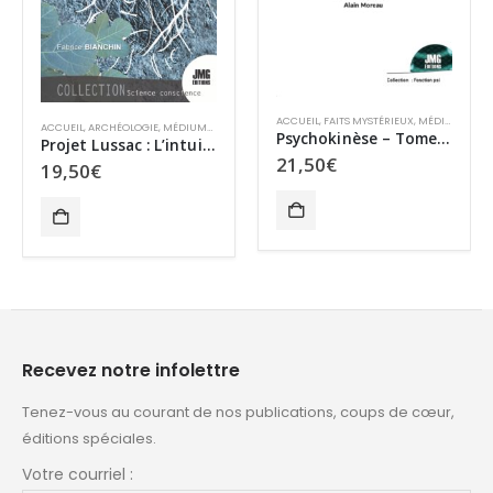
ACCUEIL
,
EMI / NDE
,
MIEUX-ÊTRE & SANTÉ
ACCUEIL
,
FAITS MYSTÉRIEUX
,
MÉDIUMNITÉ
,
MIEUX-ÊTRE & SANTÉ
,
MYSTÈRES
,
PHYSIQUE QUA
MYSTÈRES
,
RÉCIT HISTORIQUE
Vivre ! D’une enquête sur la conscience à une culture de prévention du suicide
Psychokinèse – Tome 2 – L’effet Geller
17,00
€
21,50
€
Recevez notre infolettre
Tenez-vous au courant de nos publications, coups de cœur,
éditions spéciales.
Votre courriel :