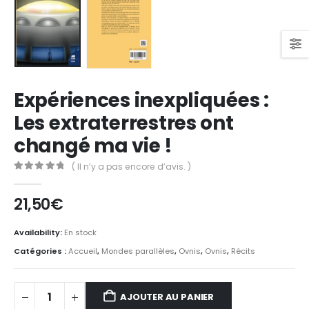
Expériences inexpliquées :
Les extraterrestres ont
changé ma vie !
( Il n’y a pas encore d’avis. )
0
Sur 5
21,50
€
Availability:
En stock
Catégories :
Accueil
,
Mondes parallèles
,
Ovnis
,
Ovnis
,
Récits
AJOUTER AU PANIER