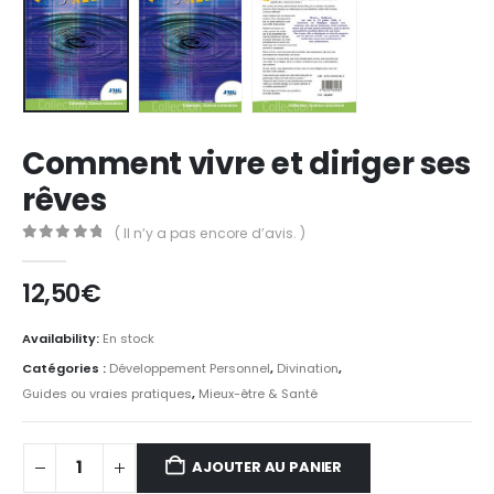
Comment vivre et diriger ses
rêves
( Il n’y a pas encore d’avis. )
0
Sur 5
12,50
€
Availability:
En stock
Catégories :
Développement Personnel
,
Divination
,
Guides ou vraies pratiques
,
Mieux-être & Santé
AJOUTER AU PANIER