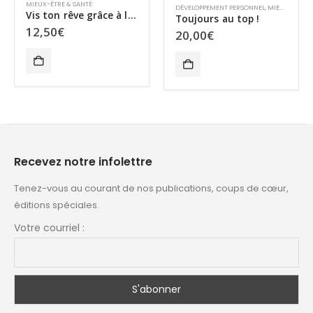
MIEUX-ÊTRE & SANTÉ
DÉVELOPPEMENT PERSONNEL
,
MIEUX-ÊTRE & SANTÉ
Vis ton rêve grâce à l’écriture énergétique
MAL
Toujours au top !
12,50
€
20,00
€
Recevez notre infolettre
Tenez-vous au courant de nos publications, coups de cœur,
éditions spéciales.
Votre courriel :