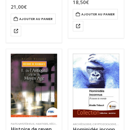
18,50
€
Canuti
21,00
€
AJOUTER AU PANIER
AJOUTER AU PANIER
FAITS MYSTÉRIEUX
,
HANTISES
,
RÉCITS
ARCHÉOLOGIE
,
CRYPTOZOOLOGIE
,
FAITS MY
Histoire de revenants
Hominidés inconnus à travers le monde