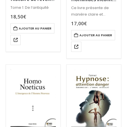
Tome 1: De l’antiquité
Ce livre présente de
manière claire et
18,50
€
concise les apparitions
17,00
€
d’êtres humanoïdes
AJOUTER AU PANIER
aperçus un peu partout
AJOUTER AU PANIER
dans le monde.