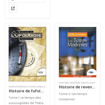
HANTISES
,
MYSTÈRES
,
RÉCITS
,
SURVIE ET PARANORMAL
Histoire de revenants
FAITS MYSTÉRIEUX
,
OVNIS
,
OVNIS
,
SCIENCE ET PARASCIENCES
Histoire de l’ufologie française tome 1
Tome 2: Les temps
Tome 1: Le temps des
modernes
soucoupistes de Thibaut