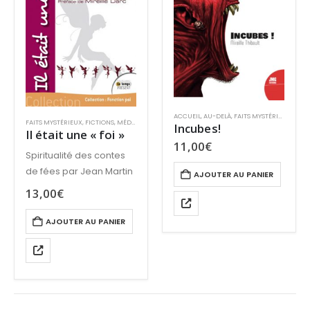
ACCUEIL
,
AU-DELÀ
,
FAITS MYSTÉRIEUX
,
MYST
FAITS MYSTÉRIEUX
,
FICTIONS
,
MÉDIUMNITÉ
,
RÉCITS
,
SURVIE ANIMALE
,
SURVIE ET PARANORM
Incubes!
Il était une « foi »
11,00
€
Spiritualité des contes
de fées par Jean Martin
AJOUTER AU PANIER
13,00
€
AJOUTER AU PANIER