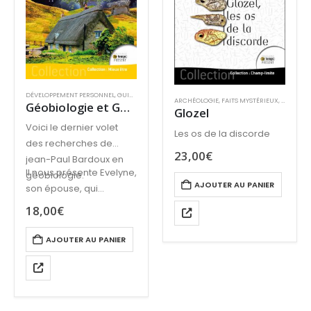
DÉVELOPPEMENT PERSONNEL
,
GUIDES OU VRAIES PRATIQUES
,
MÉDIUMNITÉ
,
MIEUX-ÊTRE & S
ARCHÉOLOGIE
,
FAITS MYSTÉRIEUX
,
MYSTÈRE
Géobiologie et Guides de lumière Tome 3 Connexions
Glozel
Voici le dernier volet
Les os de la discorde
des recherches de
23,00
€
jean-Paul Bardoux en
Il nous présente Evelyne,
géobiologie.
AJOUTER AU PANIER
son épouse, qui
l’accompagne
18,00
€
désormais dans ses
recherches.
AJOUTER AU PANIER