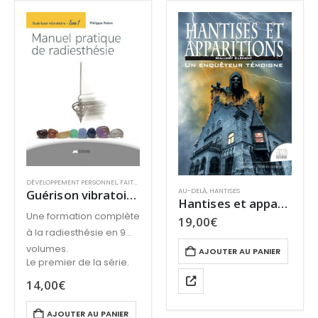
DÉVELOPPEMENT PERSONNEL
,
FAITS MYSTÉRIEUX
,
MÉDIUMNITÉ
,
MIEUX-ÊTRE & SANTÉ
AU-DELÀ
,
HANTISES
Guérison vibratoire – Manuel pratique de radiesthésie
Hantises et apparitions : Un enquêteur témoigne
Une formation complète
19,00
€
à la radiesthésie en 9
volumes.
AJOUTER AU PANIER
Le premier de la série.
14,00
€
AJOUTER AU PANIER