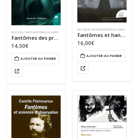
AU-DELÀ
,
FAITS MYSTÉRIEUX
,
HANTISES
,
MYS
ACCUEIL
,
FAITS MYSTÉRIEUX
,
MYSTÈRES
,
RÉCIT HISTORIQUE
Fantômes et hantises
Fantômes des profondeurs : les murmures de l’abysse
16,00
€
14,50
€
AJOUTER AU PANIER
AJOUTER AU PANIER