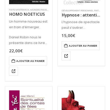
FAITS MYSTÉRIEUX
,
MONDES PARALLÈLES
,
OVNIS
,
PHYSIQUE QUANTIQUE
,
SCIENCE ET PARASC
DÉVELOPPEMENT PERSONNEL
,
FAITS MYSTÉRIEUX
HOMO NOETICUS
Hypnose : attention danger
Un homme nouveau est
L’hypnose de spectacle
en train d’émerger.
peut s’avérer
dangereuse : ce livre le
15,00
€
Daniel Robin nous le
démontre.
présente dans ce livre
AJOUTER AU PANIER
foisonnant
22,00
€
AJOUTER AU PANIER