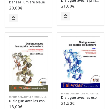
Dialogue avec le prince de ce monde
Dans la lumière bleue
21,00
€
20,00
€
ESPRITS DE LA NATURE
,
FAITS MYSTÉRIEUX
,
M
Dialogue avec les esprits de la nature Tome 2
ESPRITS DE LA NATURE
,
MÉDIUMNITÉ
,
MYSTÈRES
,
SURVIE ANIMALE
Dialogue avec les esprits de la nature
21,50
€
18,00
€