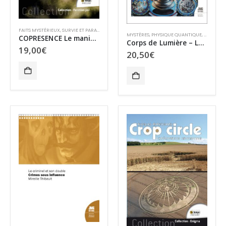
FAITS MYSTÉRIEUX
,
SURVIE ET PARANORMAL
,
TCI
MYSTÈRES
,
PHYSIQUE QUANTIQUE
,
SPIRITUAL
COPRESENCE Le manifeste Möebius
Corps de Lumière – Le secret de la Pierre Philosophale
19,00
€
20,50
€