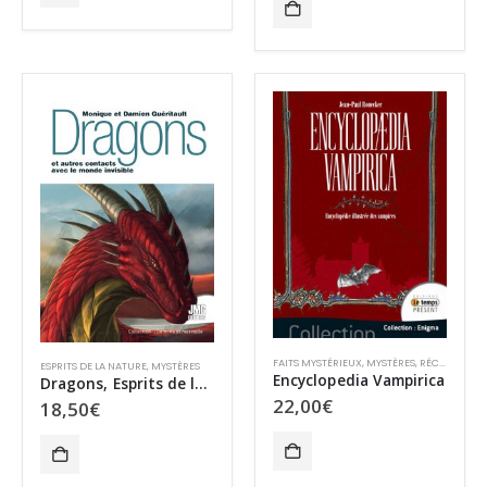
FAITS MYSTÉRIEUX
,
MYSTÈRES
,
RÉCITS
ESPRITS DE LA NATURE
,
MYSTÈRES
Encyclopedia Vampirica
Dragons, Esprits de la Nature… et autres contacts avec le monde invisible
22,00
€
18,50
€