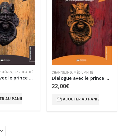
YSTÈRES
,
SPIRITUALITÉ
,
SURVIE ET PARANORMAL
CHANNELING
,
MÉDIUMNITÉ
Dialogue avec le prince de ce monde
Dialogue avec le prince de ce monde – Tome II
22,00
€
ER AU PANIER
AJOUTER AU PANIER