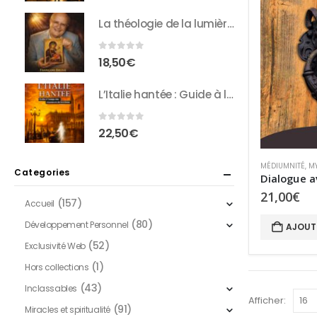
La théologie de la lumière : Entretiens inédits avec François Brune
0
sur 5
18,50
€
L’Italie hantée : Guide à l’usage des chasseurs de fantômes
0
sur 5
22,50
€
MÉDIUMNITÉ
,
M
Categories
21,00
€
(157)
Accueil
(80)
Développement Personnel
AJOUT
(52)
Exclusivité Web
(1)
Hors collections
(43)
Inclassables
Afficher:
(91)
Miracles et spiritualité