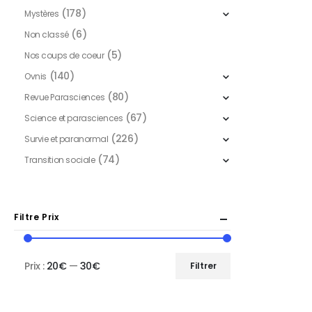
(178)
Mystères
(6)
Non classé
(5)
Nos coups de coeur
(140)
Ovnis
(80)
Revue Parasciences
(67)
Science et parasciences
(226)
Survie et paranormal
(74)
Transition sociale
Filtre Prix
Prix :
20€
—
30€
Filtrer
Prix
Prix
min
max