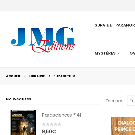
SURVIE ET PARANO
MYSTÈRES
OV
ACCUEIL
LIBRAIRIE
ELIZABETH M.
Nouveautés
Trier par :
Parasciences °141
0
sur 5
9,50
€